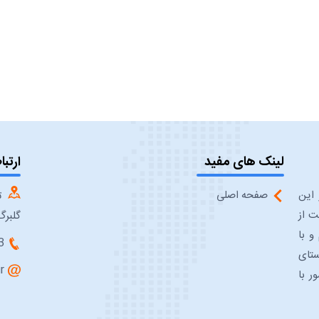
لینک های مفید
ارتبا
ان می‎گذرد. در این
صفحه اصلی
ت
ت از
گلبرگ چهارم، 
و با
3
ستای
r
ر با