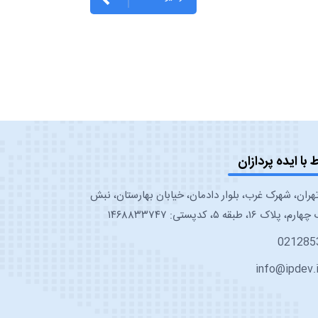
ط با ایده پردازان
هران، شهرک غرب، بلوار دادمان، خیابان بهارستان، نبش
پلاک ۱۶، طبقه ۵، کدپستی: ۱۴۶۸۸۳۳۷۴۷
021285
info@ipdev.i